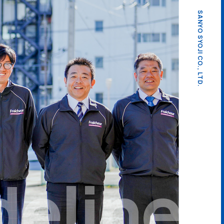
SANYO SYOJI CO., LTD.
deline